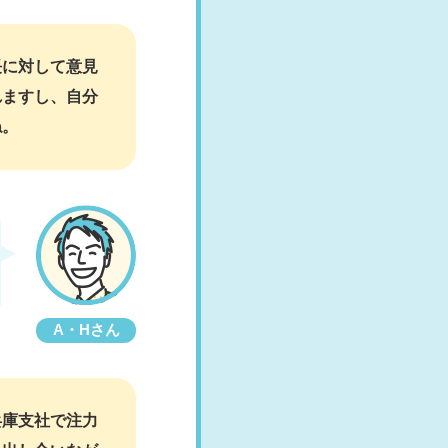
長に対して意見
れますし、自分
ね。
A・Hさん
兵庫支社で注力