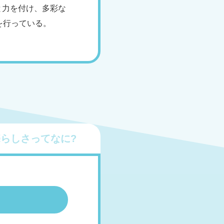
と力を付け、多彩な
を行っている。
売
らしさってなに?