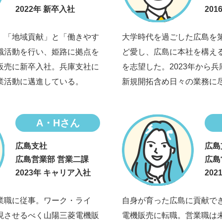
2022年 新卒入社
20
。「地域貢献」と「働きやす
大学時代を過ごした広島を
職活動を行い、姫路に拠点を
ど愛し、広島に本社を構え
販売に新卒入社。兵庫支社に
を志望した。2023年から
業活動に邁進している。
新規開拓含め日々の業務に
A・Hさん
広島支社
広島
広島営業部 営業二課
広島
2023年 キャリア入社
20
業職に従事。ワーク・ライ
自身が育った広島に貢献で
現させるべく山陽三菱電機販
電機販売に転職。営業職は