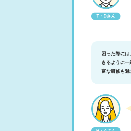
T・Dさん
困った際には
きるように一
富な研修も魅
H・Aさん