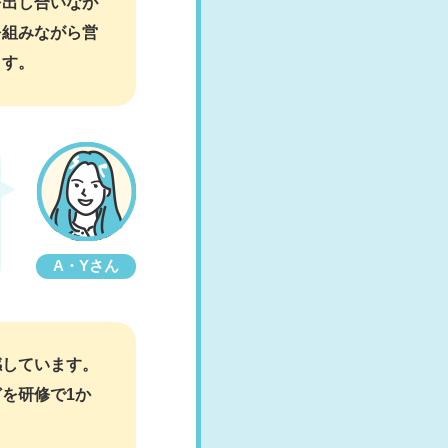
を出し合いなが
を組みながら営
ます。
A・Yさん
感しています。
を研修で1か