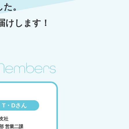
した。
届けします！
T・Dさん
支社
部 営業二課