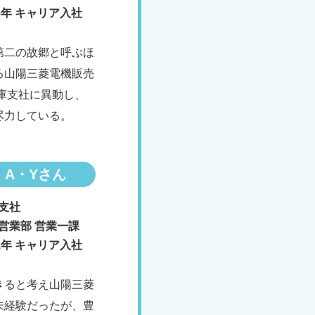
16年 キャリア入社
第二の故郷と呼ぶほ
る山陽三菱電機販売
兵庫支社に異動し、
尽力している。
A・Yさん
支社
営業部 営業一課
21年 キャリア入社
きると考え山陽三菱
未経験だったが、豊