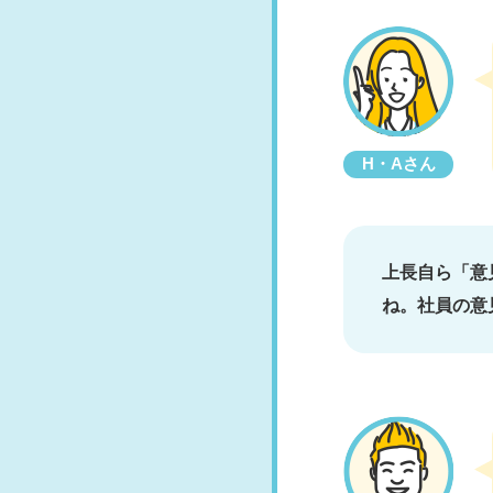
H・Aさん
上長自ら「意
ね。社員の意