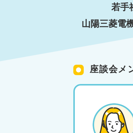
若手
山陽三菱電
座談会メ